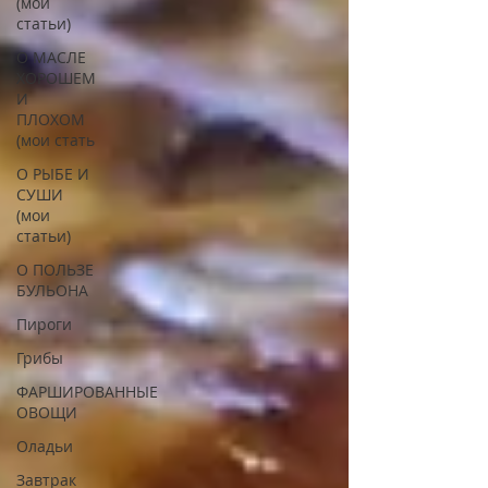
(мои
статьи)
О МАСЛЕ
ХОРОШЕМ
И
ПЛОХОМ
(мои стать
О РЫБЕ И
СУШИ
(мои
статьи)
О ПОЛЬЗЕ
БУЛЬОНА
Пироги
Грибы
ФАРШИРОВАННЫЕ
ОВОЩИ
Оладьи
Завтрак