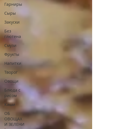
Гарниры
Сыры
Закуски
Без
глютена
Смузи
Фрукты
Напитки
Творог
Овощи
Блюда с
рисом
Каши
ОБ
ОВОЩАХ
И ЗЕЛЕНИ