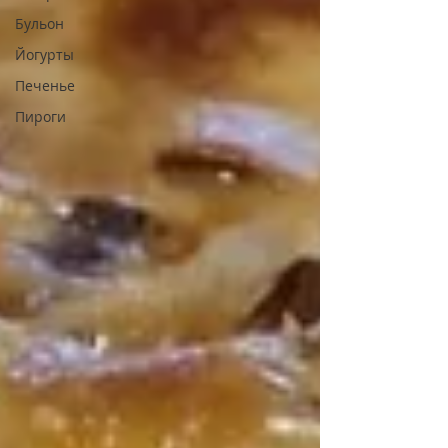
Бульон
Йогурты
Печенье
Пироги