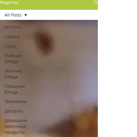
Рецепты
All Posts
All Posts
Салаты
Супы
Рыбные
блюда
Мясные
блюда
Овощные
блюда
Запеканки
Десерты
Домашние
молочные
продукты