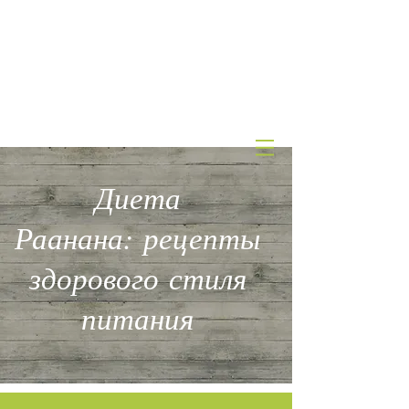
КЛИНИКА
эстетической
медицины и питания
д-ра А.Штернгарца
Диета
Раанана: рецепты
здорового стиля
питания