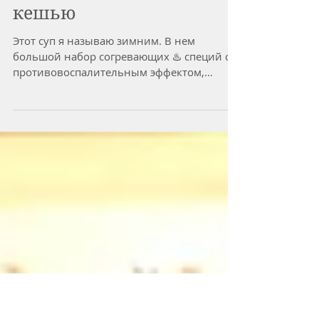
Пикантный суп 🍲 из
желтой чечевицы с
кешью
Этот суп я называю зимним. В нем
большой набор согревающих ♨️ специй с
противовоспалительным эффектом,
которые греют, стимулируют...