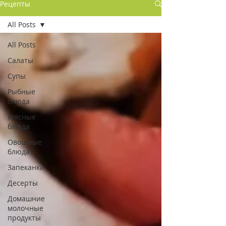
Рецепты
All Posts
All Posts
Салаты
Супы
Рыбные
блюда
Мясные
блюда
Овощные
блюда
Запеканки
Десерты
Домашние
молочные
продукты