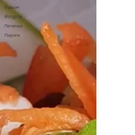
Бульон
Йогурты
Печенье
Пироги