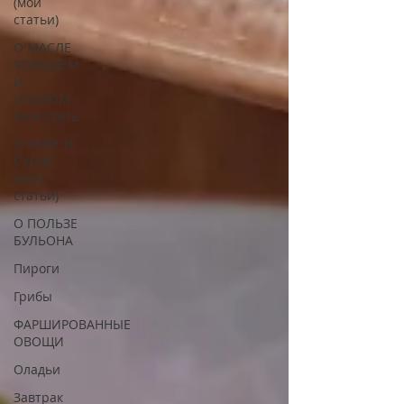
(мои
статьи)
О МАСЛЕ
ХОРОШЕМ
И
ПЛОХОМ
(мои стать
О РЫБЕ И
СУШИ
(мои
статьи)
О ПОЛЬЗЕ
БУЛЬОНА
Пироги
Грибы
ФАРШИРОВАННЫЕ
ОВОЩИ
Оладьи
Завтрак