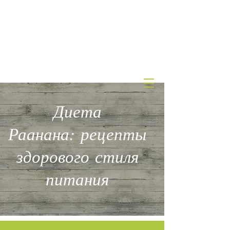
КЛИНИКА
эстетической
медицины и питания
д-ра А.Штернгарца
Диета
Раанана: рецепты
здорового стиля
питания