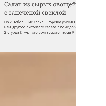
Салат из сырых овощей
с запеченой свеклой
На 2 небольшие свеклы: горстка руколы
или другого листового салата 2 помидора
2 огурца ½ желтого болгарского перца ¼
фиолетовой луковицы...