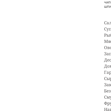
чип
шпи
Са
Су
Ры
Мя
Ов
За
Де
Га
Сы
За
Бе
См
Фр
На