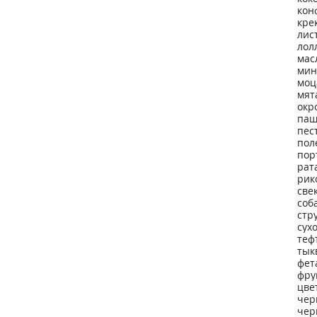
кон
кре
лис
лол
мас
мин
моц
мят
окр
паш
пес
пол
пор
рат
рик
све
соб
стр
сух
теф
тык
фет
фру
цве
чер
чер