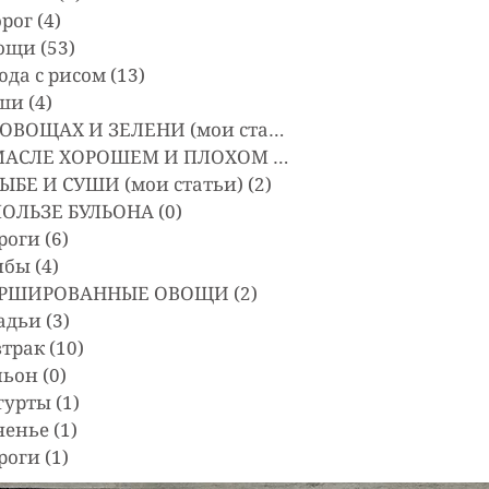
орог
(4)
4 posts
ощи
(53)
53 posts
юда с рисом
(13)
13 posts
ши
(4)
4 posts
ОБ ОВОЩАХ И ЗЕЛЕНИ (мои статьи)
(1)
1 post
О МАСЛЕ ХОРОШЕМ И ПЛОХОМ (мои стать
(1)
1 post
РЫБЕ И СУШИ (мои статьи)
(2)
2 posts
ПОЛЬЗЕ БУЛЬОНА
(0)
0 posts
роги
(6)
6 posts
ибы
(4)
4 posts
РШИРОВАННЫЕ ОВОЩИ
(2)
2 posts
адьи
(3)
3 posts
втрак
(10)
10 posts
льон
(0)
0 posts
гурты
(1)
1 post
ченье
(1)
1 post
роги
(1)
1 post