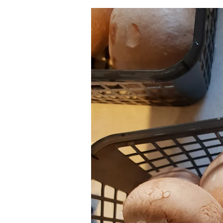
Овощные блюда
Запеканк
Домашние молочные продукты
Без глютена
Смузи
Ф
Блюда с рисом
Каши
О МАСЛЕ ХОРОШЕМ И ПЛОХОМ (