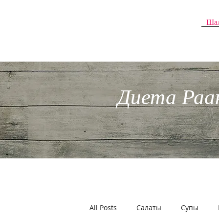
КЛИНИКА
Ша
эстетической
медицины и питания
д-ра А.Штернгарца
Диета Раа
All Posts
Салаты
Супы