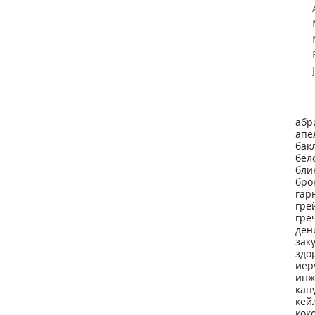
абр
апе
бак
бел
бли
бро
гар
гре
гре
ден
зак
здо
иер
инж
кап
кей
кок