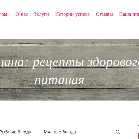
лом!
О нас
Услуги
Истории успеха
Отзывы
Наша пи
нана: рецепты здоровог
питания
Рыбные блюда
Мясные блюда