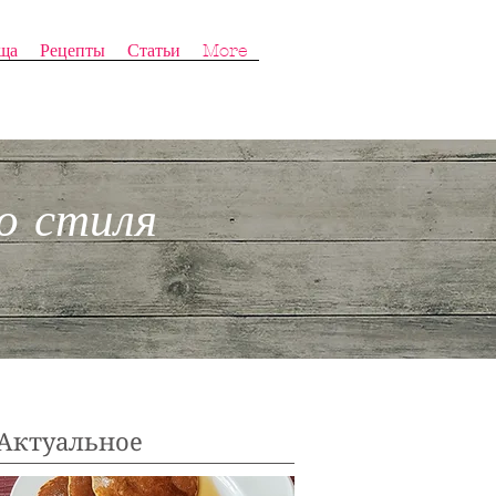
ща
Рецепты
Статьи
More
о стиля
Актуальное