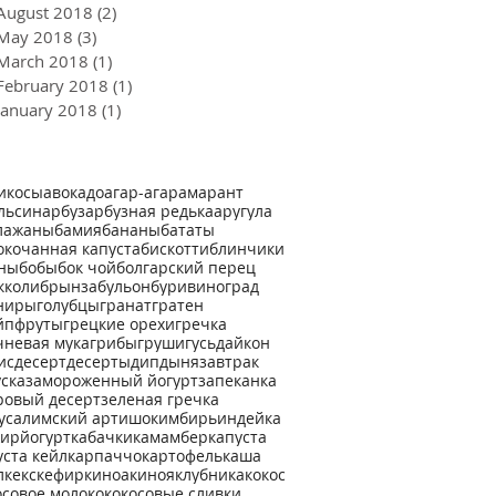
August 2018
(2)
2 posts
May 2018
(3)
3 posts
March 2018
(1)
1 post
February 2018
(1)
1 post
January 2018
(1)
1 post
икосы
авокадо
агар-агар
амарант
льсин
арбуз
арбузная редька
аругула
лажаны
бамия
бананы
бататы
окочанная капуста
бискотти
блинчики
ны
бобы
бок чой
болгарский перец
кколи
брынза
бульон
бури
виноград
ниры
голубцы
гранат
гратен
йпфруты
грецкие орехи
гречка
чневая мука
грибы
груши
гусь
дайкон
ис
десерт
десерты
дип
дыня
завтрак
уска
замороженный йогурт
запеканка
ровый десерт
зеленая гречка
усалимский артишок
имбирь
индейка
ир
йогурт
кабачки
камамбер
капуста
уста кейл
карпаччо
картофель
каша
л
кекс
кефир
киноа
киноя
клубника
кокос
осовое молоко
кокосовые сливки