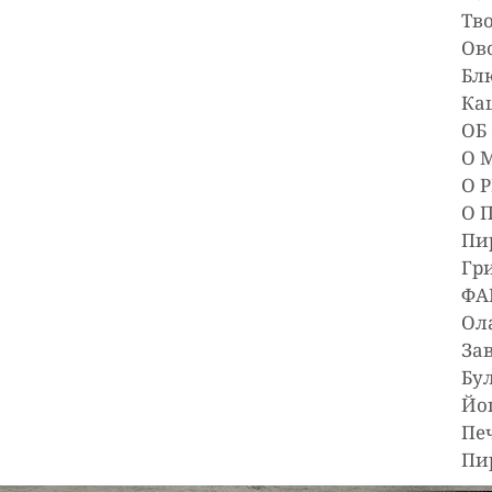
Тв
Ов
Бл
Ка
О 
О 
Пи
Гр
ФА
Ол
За
Бу
Йо
Пе
Пи