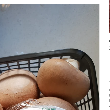
и
Десерты
Гарниры
Сыры
Закуски
рукты
Напитки
Творог
Овощи
ОБ ОВОЩАХ И ЗЕЛЕНИ (мои статьи)
мои стать
О РЫБЕ И СУШИ (мои статьи)