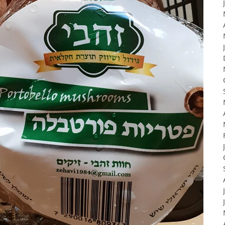
и
Грибы
ФАРШИРОВАННЫЕ ОВОЩИ
он
Йогурты