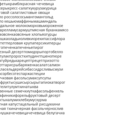
феты
крамбл
красная чечевица
керы
кресс-салат
кукуруза
курица
товой салат
листовые овощи
ло россо
лосось
манго
мангольд
ло кешью
маффины
маш
миндаль
дальное молоко
морковь
мороженое
арелла
мусар
мушт
мясная буханка
мясо
а
овсянка
овсяные хлопья
огурцы
ошка
оладьи
оливки
орехи
пассифлора
тет
перловая крупа
персики
перцы
то
печенка
печенье
пирог
езный десерт
помидоры
портобелло
тулак
проростки
пудинг
пшено
пюре
атуй
редька
рецепт
рецетп
ризотто
отта
рис
рыба
ряженка
салат
салмон
кла
сельдерей
сибас
сидр
сливы
смузи
а
сорбе
соте
спаржа
специи
учковая фасоль
сумак
суп
супы
офрукты
суши
сыр
сыры
тапиока
творог
тели
тулум
тхина
тыква
венные семечки
утка
фасоль
фенхель
а
финики
форель
фруктовый десерт
кты
халуми
хлеб
хумус
хурма
тная капуста
цельный рис
цуккини
ная тхина
черная фасоль
чернослив
нушка
чечевица
чечевица белуга
чиа