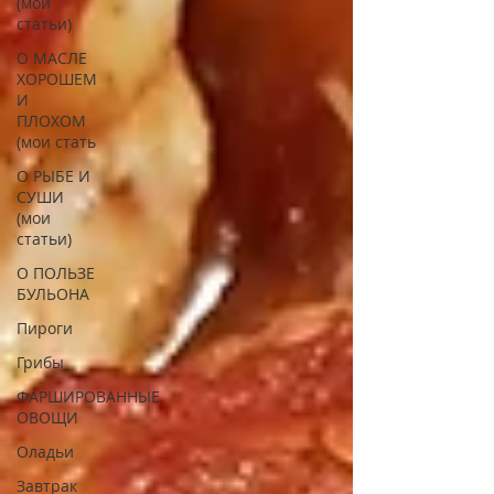
(мои
статьи)
О МАСЛЕ
ХОРОШЕМ
И
ПЛОХОМ
(мои стать
О РЫБЕ И
СУШИ
(мои
статьи)
О ПОЛЬЗЕ
БУЛЬОНА
Пироги
Грибы
ФАРШИРОВАННЫЕ
ОВОЩИ
Оладьи
Завтрак