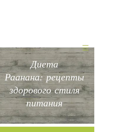
КЛИНИКА
эстетической
медицины и питания
д-ра А.Штернгарца
Диета
Раанана: рецепты
здорового стиля
питания