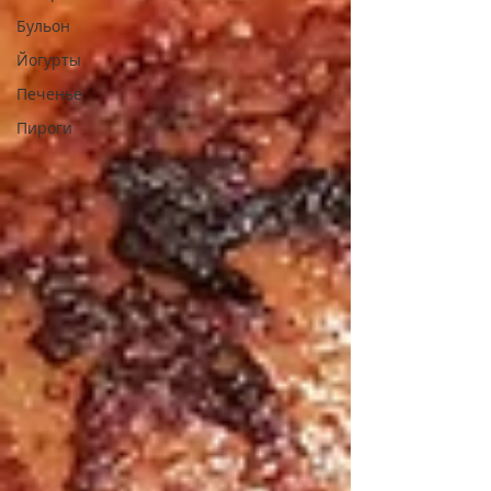
Бульон
Йогурты
Печенье
Пироги