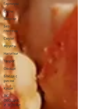
Гарниры
Сыры
Закуски
Без
глютена
Смузи
Фрукты
Напитки
Творог
Овощи
Блюда с
рисом
Каши
ОБ
ОВОЩАХ
И ЗЕЛЕНИ