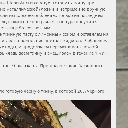
ца Шери Ански советует готовить тхину при 
не металлической) ложки и непременно вручную. 
если использовать блендер только на последнем 
о вкус тхины не пострадает, текстура получится 
ет – еще более светлым.
е тхинную пасту с лимонным соком и оставляем на 
светлеет и полностью впитает жидкость. Добавляем 
ме воды, и продолжаем перемешивать ложкой. 
 выкладываем тхину и смешиваем в течение 1 мин.
енные баклажаны. При подаче такие баклажаны  
ую готовую черную тхину, в которой 20% черного 