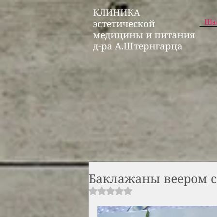
КЛИНИКА
Ша
эстетической
медицины и питания
д-ра А.Штернгарца
Баклажаны веером с
Rated NaN out of 5 stars.