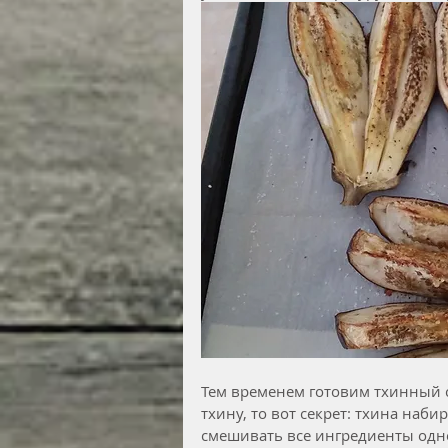
Тем временем готовим тхинный с
тхину, то вот секрет: тхина набир
смешивать все ингредиенты одно