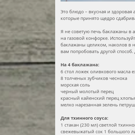
Это блюдо – вкусная и здоровая
которые принято щедро сдабрив
Я не советую печь баклажаны в 
на газовой конфорке. Используйт
баклажаны целиком, наколов в н
вам попробовать другой способ. 
На 4 баклажана:
6 стол ложек оливкового масла ext
8 толченых зубчиков чеснока
морская соль
черный молотый перец
красный кайенский перец хлопь
мелко нарезанная зелень петру
Для тхинного соуса:
1 стакан (230 мл) светлой тхинн
свежевыжатый сок 1 большого 