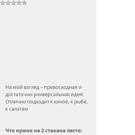
Rated NaN out of 5 stars.
На мой взгляд – превосходная и 
достаточно универсальная идея! 
Отлично подходит к киное, к рыбе, 
к салатам
Что нужно на 2 стакана песто: