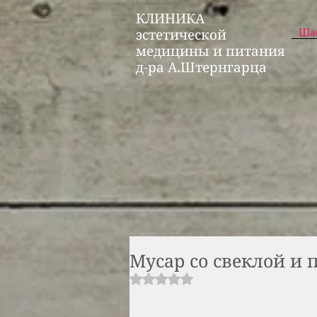
КЛИНИКА
Ша
эстетической
медицины и питания
д-ра А.Штернгарца
Мусар со свеклой и
Rated NaN out of 5 stars.