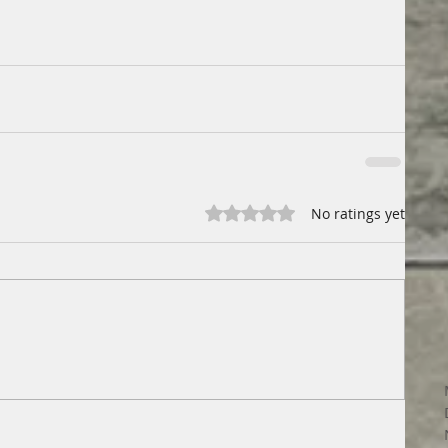
Rated 0 out of 5 stars.
No ratings yet