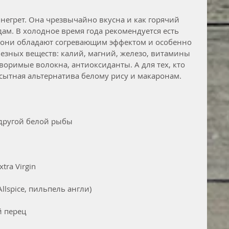
инегрет. Она чрезвычайно вкусна и как горячий 
м. В холодное время года рекомендуется есть 
 они обладают согревающим эффектом и особенно 
лезных веществ: калий, магний, железо, витамины 
творимые волокна, антиоксиданты. А для тех, кто 
и сытная альтернатива белому рису и макаронам.
другой белой рыбы 
tra Virgin
llspice, пильпель англи)
й перец