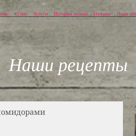
лом!
О нас
Услуги
Истории успеха
Отзывы
Наша пи
Наши рецепты
 помидорами