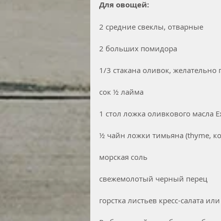
Для овощей:
2 средние свеклы, отварные
2 больших помидора
1/3 стакана оливок, желательно 
cок ½ лайма
1 стол ложка оливкового масла Ex
½ чайн ложки тимьяна (thyme, к
морская соль 
свежемолотый черный перец
горстка листьев кресс-салата ил