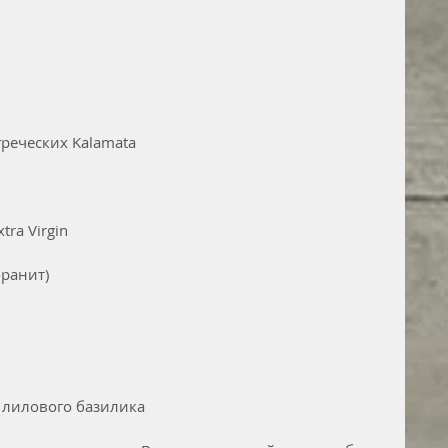
греческих Kalamata 
tra Virgin
оранит)
и лилового базилика