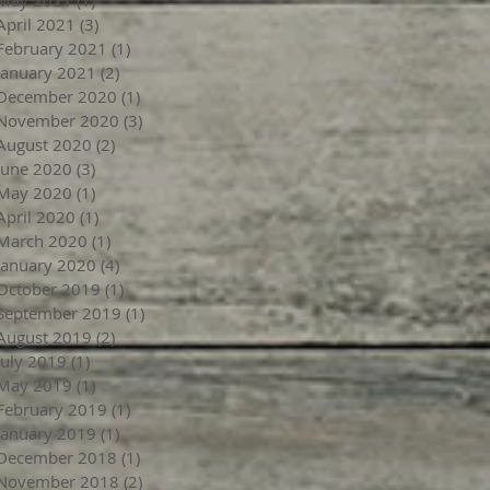
April 2021
(3)
3 posts
February 2021
(1)
1 post
January 2021
(2)
2 posts
December 2020
(1)
1 post
November 2020
(3)
3 posts
August 2020
(2)
2 posts
June 2020
(3)
3 posts
May 2020
(1)
1 post
April 2020
(1)
1 post
March 2020
(1)
1 post
January 2020
(4)
4 posts
October 2019
(1)
1 post
September 2019
(1)
1 post
August 2019
(2)
2 posts
July 2019
(1)
1 post
May 2019
(1)
1 post
February 2019
(1)
1 post
January 2019
(1)
1 post
December 2018
(1)
1 post
November 2018
(2)
2 posts