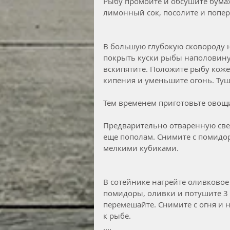
Рыбу промойте и обсушите бума
лимонный сок, посолите и попер
В большую глубокую сковороду н
покрыть куски рыбы наполовину,
вскипятите. Положите рыбу коже
кипения и уменьшите огонь. Туш
Тем временем приготовьте овощи
Предварительно отваренную свек
еще пополам. Снимите с помидор
мелкими кубиками.  
В сотейнике нагрейте оливковое 
помидоры, оливки и потушите 3 м
перемешайте. Снимите с огня и 
к рыбе.  
....