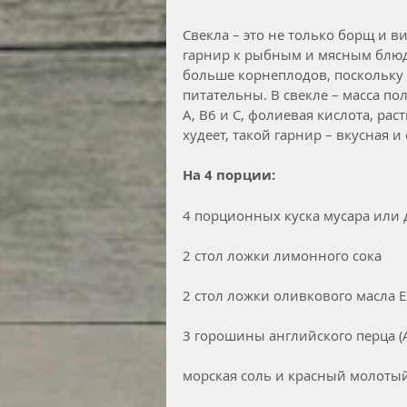
Свекла – это не только борщ и в
гарнир к рыбным и мясным блюда
больше корнеплодов, поскольку
питательны. В свекле – масса по
А, В6 и С, фолиевая кислота, рас
худеет, такой гарнир – вкусная 
На 4 порции: 
4 порционных куска мусара или 
2 стол ложки лимонного сока
2 стол ложки оливкового масла Ex
3 горошины английского перца (A
морская соль и красный молоты