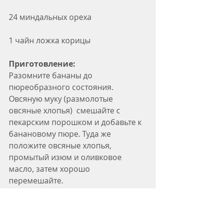
24 миндальных ореха
1 чайн ложка корицы
Приготовление:
Разомните бананы до 
пюреобразного состояния. 
Овсяную муку (размолотые 
овсяные хлопья)  смешайте с 
пекарским порошком и добавьте к 
банановому пюре. Туда же 
положите овсяные хлопья, 
промытый изюм и оливковое 
масло, затем хорошо 
перемешайте. 
В отдельной миске взбейте яйца, 
добавьте сок, молоко и 