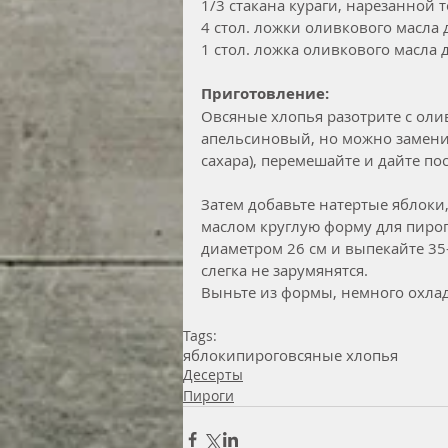
1/3 стакана кураги, нарезанной
4 стол. ложки оливкового масла 
1 стол. ложка оливкового масла
Приготовление:
Овсяные хлопья разотрите с оли
апельсиновый, но можно заменит
сахара), перемешайте и дайте по
Затем добавьте натертые яблоки
маслом круглую форму для пирог
диаметром 26 см и выпекайте 35-
слегка не зарумянятся.
Выньте из формы, немного охлади
Tags:
яблоки
пирог
овсяные хлопья
Десерты
Пироги