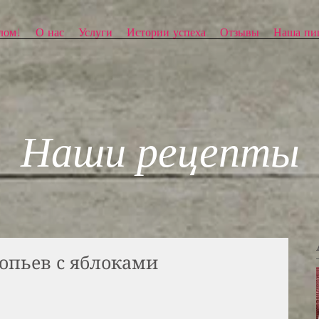
лом!
О нас
Услуги
Истории успеха
Отзывы
Наша пи
Наши рецепты
опьев с яблоками