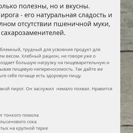
олько полезны, но и вкусны. 
ирога - его натуральная сладость и 
олном отсутствии пшеничной муки, 
 сахарозаменителей.
блемный, трудный для усвоения продукт для 
м весом. Хлебный рацион, не говоря уже о 
 создает большую нагрузку на пищеварительную и 
ывая пищевую непереносимость. Так дайте же 
ьте себе почаще есть здоровую пищу. 
такой пирог. Он заслужил  немало похвал. Нравится 
er тонкого помола
ельсинового сока
ртых на крупной терке