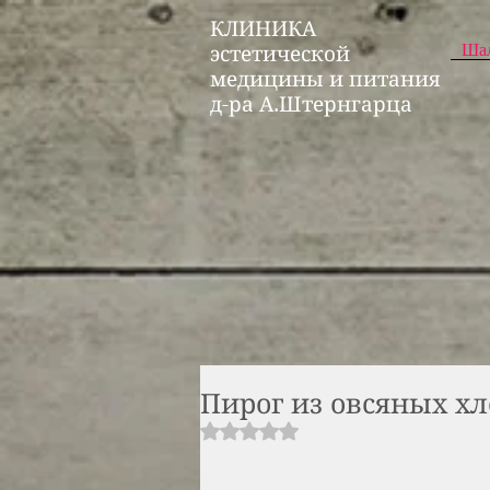
КЛИНИКА
Ша
эстетической
медицины и питания
д-ра А.Штернгарца
Пирог из овсяных хл
Rated NaN out of 5 stars.