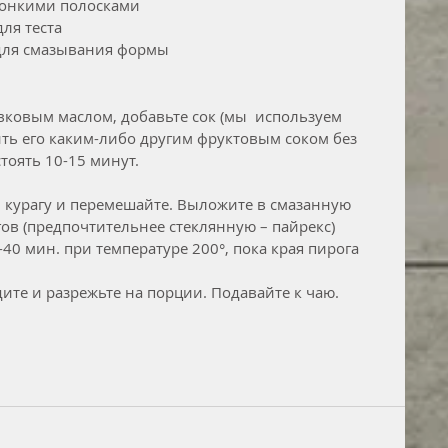
 тонкими полосками
для теста
 для смазывания формы
вковым маслом, добавьте сок (мы  используем 
ь его каким-либо другим фруктовым соком без 
стоять 10-15 минут.
, курагу и перемешайте. Выложите в смазанную 
ов (предпочтительнее стеклянную – пайрекс) 
40 мин. при температуре 200°, пока края пирога 
те и разрежьте на порции. Подавайте к чаю.      