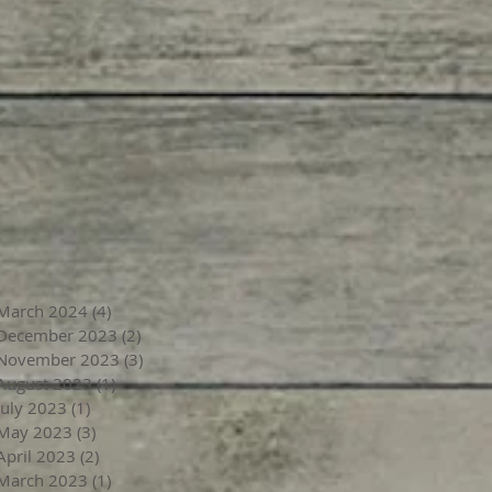
March 2024
(4)
4 posts
December 2023
(2)
2 posts
November 2023
(3)
3 posts
August 2023
(1)
1 post
July 2023
(1)
1 post
May 2023
(3)
3 posts
April 2023
(2)
2 posts
March 2023
(1)
1 post