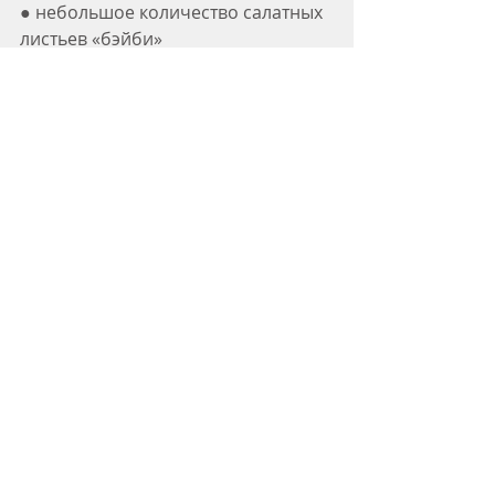
● небольшое количество салатных 
листьев «бэйби» 
● 1-2 свежих огурца, очищенных и 
нарезанных кубиками 
● сок 1/2 лимона 
●2 стол ложки оливкового масла 
● соль, черный перец
Как приготовить:
Положить все продукты в блендер 
и смешать до гомогенного 
состояния, добавить в случае 
необходимости соль и перец. 
Охладить и подавать – желательно 
в прозрачной посуде, поскольку 