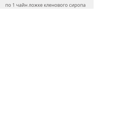
по 1 чайн ложке кленового сиропа 
на порцию
Как приготовить:
Вскипятить воду в небольшой 
кастрюльке, положить туда 
натертый имбирь и лимонную 
цедру и поварить 5 мин. Немного 
охладить и процедить жидкость 
через мелкое сито.
Вернуть процеженную жидкость в 
кастрюлю, добавить апельсиновый 
 и лимонный сок. Довести до 
кипения и тут же снять с огня. 
Добавить кленовый сироп и - на 