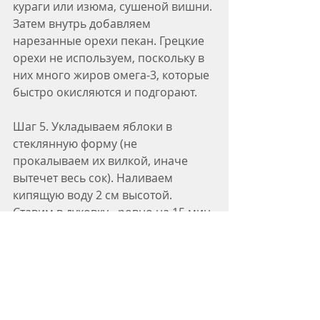
кураги или изюма, сушеной вишни. 
Затем внутрь добавляем 
нарезанные орехи пекан. Грецкие 
орехи не используем, поскольку в 
них много жиров омега-3, которые 
быстро окисляются и подгорают. 
Шаг 5. Укладываем яблоки в 
стеклянную форму (не 
прокалываем их вилкой, иначе 
вытечет весь сок). Наливаем 
кипящую воду 2 см высотой. 
Ставим в духовку - ровно на 15 мин.
Шаг 6. Вынимаем из духовки. 
Добавляем в каждое яблоко по 
ложечке качественного меда. 
Посыпаем все яблоки густо 
корицей и поливаем сверху 